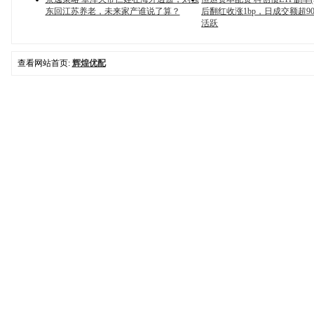
东回江苏养老，未来家产谁说了算？
后翻红收涨1bp，日成交额超9
活跃
查看网站首页:
辉煌优配