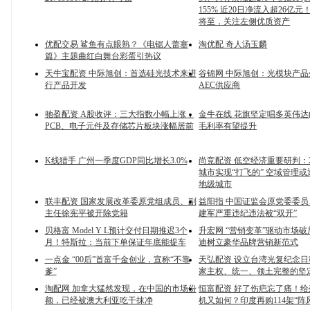
155% 近20日净流入超26亿
将至，关注左侧优质资产
优配交易 鲨鱼有点眼熟？《电锯人蕾塞
淘优配 奇人汤玉麟
篇》主题曲红白舞台彩蛋引热议
天牛宝配资 中际旭创：首选硅光技术来进
谷锦网 中际旭创：光模块产
行产品开发
AEC供应商
驰盈配资 A股收评：三大指数小幅上涨，
金牛在线 花旗坚定唱多英伟达(N
PCB、电子元件及存储芯片板块涨幅居前
毛利率有望提升
K线猎手 广州一季度GDP同比增长3.0%
尚竞配资 低空经济重要研判：2
城市实现“打飞的” 空域管理
地级城市
联丰配资 国家发展改革委原党组成员、副
益阳指 中国证监会原党委委
主任徐宪平被开除党籍
建军严重违纪违法被“双开”
贝格富 Model Y L预计交付日期推迟3个
升宏网 “营销变革”驱动市场
月！特斯拉：当前下单保证年底能提车
迪树立豪华品牌营销新范式
一点金 “00后”首富千金创业，宣称“不靠
天弘配资 设立台湾光复纪念
爹”
家主权、统一、领土完整的坚
淘配网 加拿大猛然发现，在中国的市场份
恒富配资 好了伤疤忘了痛！给歼
额，已经被澳大利亚吃干抹净
机又如何？印度再购114架“阵