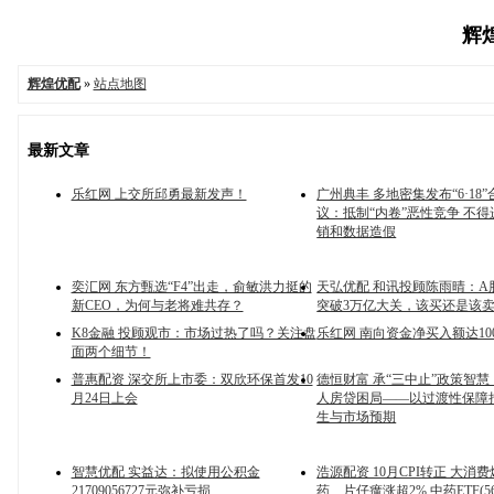
辉煌
辉煌优配
»
站点地图
最新文章
乐红网 上交所邱勇最新发声！
广州典丰 多地密集发布“6·18
议：抵制“内卷”恶性竞争 不
销和数据造假
奕汇网 东方甄选“F4”出走，俞敏洪力挺的
天弘优配 和讯投顾陈雨晴：A
新CEO，为何与老将难共存？
突破3万亿大关，该买还是该
K8金融 投顾观市：市场过热了吗？关注盘
乐红网 南向资金净买入额达10
面两个细节！
普惠配资 深交所上市委：双欣环保首发10
德恒财富 承“三中止”政策智
月24日上会
人房贷困局——以过渡性保障
生与市场预期
智慧优配 实益达：拟使用公积金
浩源配资 10月CPI转正 大消
21709056727元弥补亏损
药、片仔癀涨超2% 中药ETF(56