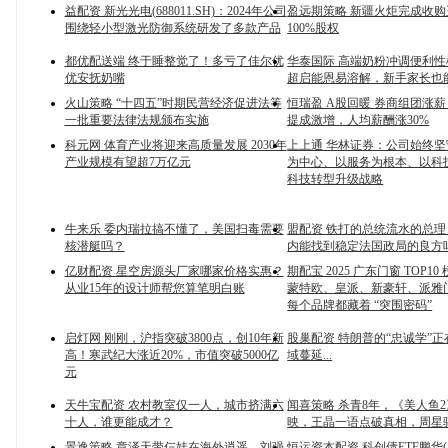
益配资 新光光电(688011.SH)：2024年公司
盈远期策略 新疆火炬完成收
围绕轻小型激光防御系统研发了多款产品
100%股权
都优配送端 终于睡整觉了！多亏了佳尔优
华泰国际 高端奶粉冲调便利
优安抚奶嘴
超启能恩易溶解，新手家长也
火山策略 “十四五”时期民营经济促进法等
恒瑞盈 A股回暖 券商组团涨
一批重要法律法规颁布实施
提成激增，人均薪酬涨30%
科元网 体育产业将迎来高质量发展 2030年
上上通 华林证券：公司始终坚
产业规模有望超7万亿元
为中心、以服务为根本、以科
科技转型升级战略
牛来乐 委内瑞拉搞不懂了，美国扫毒需要
盟配资 铁打的总统流水的总
核潜艇吗？
内能找到稳定法国政局的良方
亿财配资 星空房源头厂家哪家价格实惠？
期配宝 2025 广东门窗 TOP1
从业15年的设计师帮您算笔明白账
蒙特欧、皇派、新豪轩、派雅
每个品牌都藏着 “突围密码”
启灯网 刚刚，沪指突破3800点，创10年新
股巢配资 特朗普的“忠诚学”
高！寒武纪大涨近20%，市值突破5000亿
域蔓延...
元
天牛宝配资 农村教室仅一人，城市挤满六
闻喜策略 杀青8年，《美人鱼
十人，谁更能成才？
映，王晶一语点破真相，周星
景逸策略 章泽天带仨娃在海外逍遥，刘强
恒运资本配资 科创债ETF鹏华(55